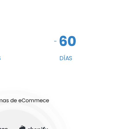
60
-
S
DÍAS