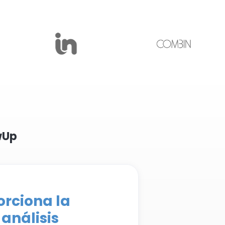
wUp
orciona la
análisis