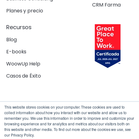
CRM Farma
Planes y precio
Recursos
Blog
E-books
WoowUp Help
Casos de Éxito
This website stores cookies on your computer. These cookies are used to
collect information about how you interact with our website and allow us to
remember you. We use this information in order to improve and customize your
browsing experience and for analytics and metrics about our visitors both on
Copyright 2023 © WoowUp |
Políticas de privacidad |
|
Términos y
this website and other media. To find out more about the cookies we use, see
our Privacy Policy.
condiciones
|
Acuerdo de procesamiento de datos