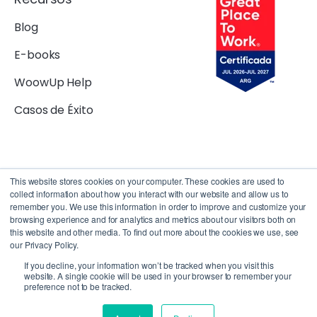
Blog
E-books
WoowUp Help
Casos de Éxito
This website stores cookies on your computer. These cookies are used to
collect information about how you interact with our website and allow us to
remember you. We use this information in order to improve and customize your
browsing experience and for analytics and metrics about our visitors both on
Copyright 2023 © WoowUp |
Políticas de privacidad |
|
Términos y
this website and other media. To find out more about the cookies we use, see
our Privacy Policy.
condiciones
|
Acuerdo de procesamiento de datos
If you decline, your information won’t be tracked when you visit this
website. A single cookie will be used in your browser to remember your
preference not to be tracked.